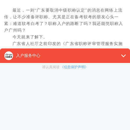
最近，一则“广东要取消中级职称认定”的消息在网络上流
传，让不少准备评职称、尤其是正在备考软考的朋友心头一
紧：难道软考白考了？职称入户的路断了吗？我还能凭职称入
户广州吗？
今天就来了解下。
广东省人社厅之前印发的《广东省职称评审管理服务实施
办法及配套规定》即将到期（自2020年9月1日起实施，有效期
为5年）。
因此，最近广东省人社厅发布了修订征求意见稿，公告里
有提到新政策将从2025年X月X日起实施。这代表意见一旦落
实，将立马执行。
对比现行版本，修订稿中确实删除了“获得硕士学位后，从
事专业技术工作3年以上并取得业绩，可考核认定为中级职
称”这一条特定通道。
这意味着什么？
影响范围有限：这只影响通过“初次职称考核认定”这一种
方式获取职称的部分高学历人群（主要是应届或毕业不久的硕
士），未来他们可能无法像过去一样满足年限后直接认定中