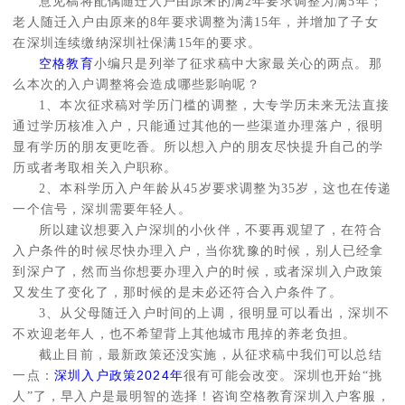
意见稿将配偶随迁入户由原来的满2年要求调整为满5年；
老人随迁入户由原来的8年要求调整为满15年，并增加了子女
在深圳连续缴纳深圳社保满15年的要求。
空格教育
小编只是列举了征求稿中大家最关心的两点。那
么本次的入户调整将会造成哪些影响呢？
1、本次征求稿对学历门槛的调整，大专学历未来无法直接
通过学历核准入户，只能通过其他的一些渠道办理落户，很明
显有学历的朋友更吃香。所以想入户的朋友尽快提升自己的学
历或者考取相关入户职称。
2、本科学历入户年龄从45岁要求调整为35岁，这也在传递
一个信号，深圳需要年轻人。
所以建议想要入户深圳的小伙伴，不要再观望了，在符合
入户条件的时候尽快办理入户，当你犹豫的时候，别人已经拿
到深户了，然而当你想要办理入户的时候，或者深圳入户政策
又发生了变化了，那时候的是未必还符合入户条件了。
3、从父母随迁入户时间的上调，很明显可以看出，深圳不
不欢迎老年人，也不希望背上其他城市甩掉的养老负担。
截止目前，最新政策还没实施，从征求稿中我们可以总结
一点：
深圳入户政策2024年
很有可能会改变。深圳也开始“挑
人”了，早入户是最明智的选择！咨询空格教育深圳入户客服，