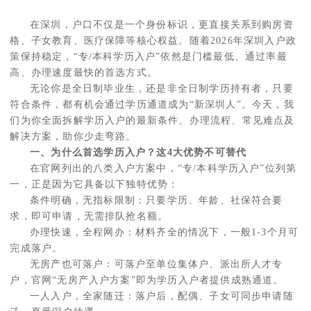
在深圳，户口不仅是一个身份标识，更直接关系到购房资
格、子女教育、医疗保障等核心权益。随着2026年深圳入户政
策保持稳定，“专/本科学历入户”依然是门槛最低、通过率最
高、办理速度最快的首选方式。
无论你是全日制毕业生，还是非全日制学历持有者，只要
符合条件，都有机会通过学历通道成为“新深圳人”。今天，我
们为你全面拆解学历入户的最新条件、办理流程、常见难点及
解决方案，助你少走弯路。
一、为什么首选
学历入户
？这4大优势不可替代
在官网列出的八类入户方案中，“专/本科学历入户”位列第
一，正是因为它具备以下独特优势：
条件明确，无指标限制：只要学历、年龄、社保符合要
求，即可申请，无需排队抢名额。
办理快速，全程网办：材料齐全的情况下，一般1-3个月可
完成落户。
无房产也可落户：可落户至单位集体户、派出所人才专
户，官网“无房产入户方案”即为学历入户者提供成熟通道。
一人入户，全家随迁：落户后，配偶、子女可同步申请随