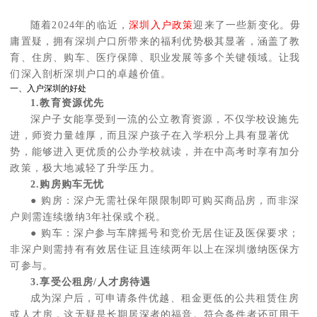
随着2024年的临近，
深圳入户政策
迎来了一些新变化。毋
庸置疑，拥有深圳户口所带来的福利优势极其显著，涵盖了教
育、住房、购车、医疗保障、职业发展等多个关键领域。让我
们深入剖析深圳户口的卓越价值。
一、入户深圳的好处
1.教育资源优先
深户子女能享受到一流的公立教育资源，不仅学校设施先
进，师资力量雄厚，而且深户孩子在入学积分上具有显著优
势，能够进入更优质的公办学校就读，并在中高考时享有加分
政策，极大地减轻了升学压力。
2.购房购车无忧
● 购房：深户无需社保年限限制即可购买商品房，而非深
户则需连续缴纳3年社保或个税。
● 购车：深户参与车牌摇号和竞价无居住证及医保要求；
非深户则需持有有效居住证且连续两年以上在深圳缴纳医保方
可参与。
3.享受公租房/人才房待遇
成为深户后，可申请条件优越、租金更低的公共租赁住房
或人才房，这无疑是长期居深者的福音。符合条件者还可用于